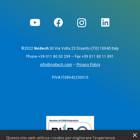
©2022
Noitech
Srl Via Volta 23 Druento (TO) 10040 Italy
Phone
+39 011 80 00 299
– Fax
+39 011 80 11 891
info@noitech.com
–
Privacy Policy
P.IVA IT08942230015
×
Questo sito web utilizza i cookie per migliorare l'esperienza