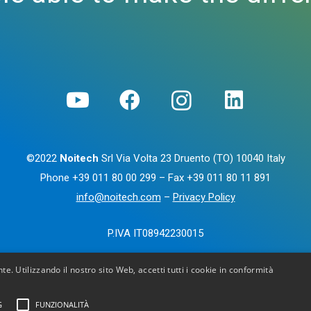
©2022
Noitech
Srl Via Volta 23 Druento (TO) 10040 Italy
Phone
+39 011 80 00 299
– Fax
+39 011 80 11 891
info@noitech.com
–
Privacy Policy
P.IVA IT08942230015
te. Utilizzando il nostro sito Web, accetti tutti i cookie in conformità
G
FUNZIONALITÀ