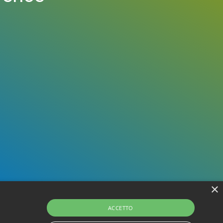
×
ACCETTO