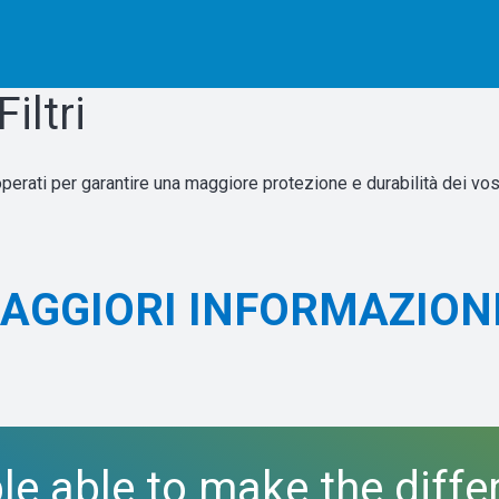
iltri
operati per garantire una maggiore protezione e durabilità dei vos
MAGGIORI INFORMAZION
le able to make the diffe