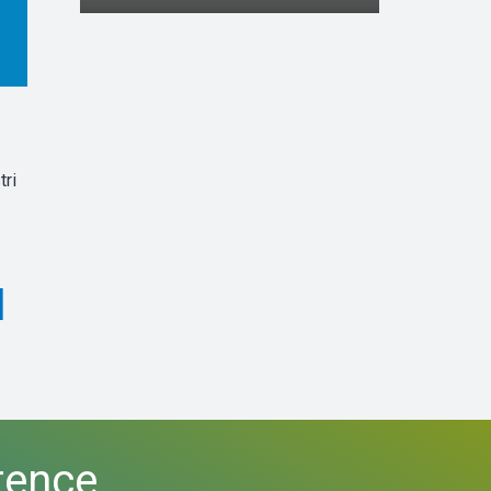
tri
I
rence