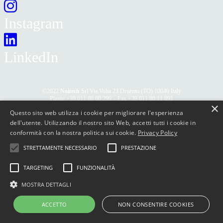
Instagram
LinkedIn
©2022
Noitech
Srl Via Volta 23 Druento (TO) 10040 Italy
Phone
+39 011 80 00 299
– Fax
+39 011 80 11 891
×
info@noitech.com
–
Privacy Policy
Questo sito web utilizza i cookie per migliorare l'esperienza
P.IVA IT08942230015
dell'utente. Utilizzando il nostro sito Web, accetti tutti i cookie in
conformità con la nostra politica sui cookie.
Privacy Policy
STRETTAMENTE NECESSARIO
PRESTAZIONE
TARGETING
FUNZIONALITÀ
MOSTRA DETTAGLI
ACCETTO
NON CONSENTIRE COOKIES