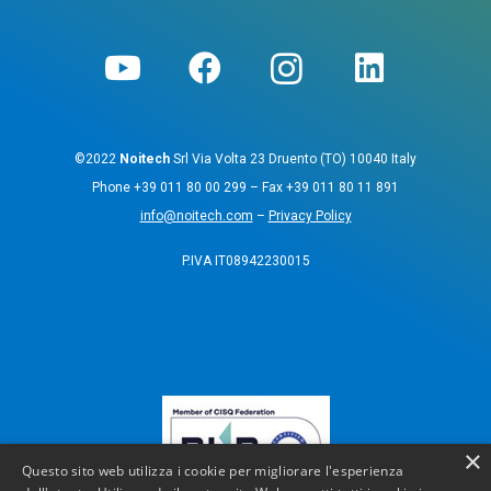
©2022
Noitech
Srl Via Volta 23 Druento (TO) 10040 Italy
Phone
+39 011 80 00 299
– Fax
+39 011 80 11 891
info@noitech.com
–
Privacy Policy
P.IVA IT08942230015
×
Questo sito web utilizza i cookie per migliorare l'esperienza