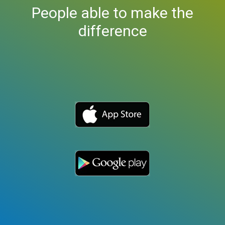
People able to make the
difference