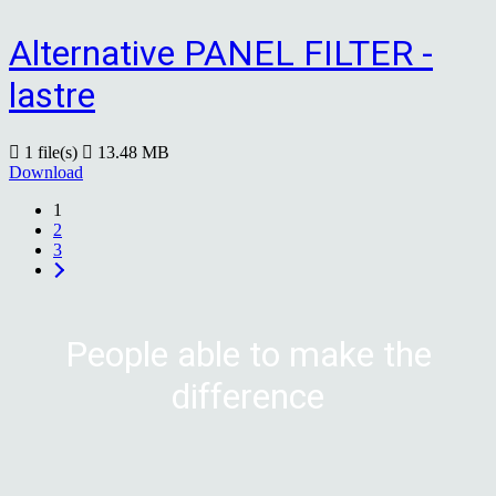
Alternative PANEL FILTER -
lastre
1 file(s)
13.48 MB
Download
1
2
3
People able to make the
difference