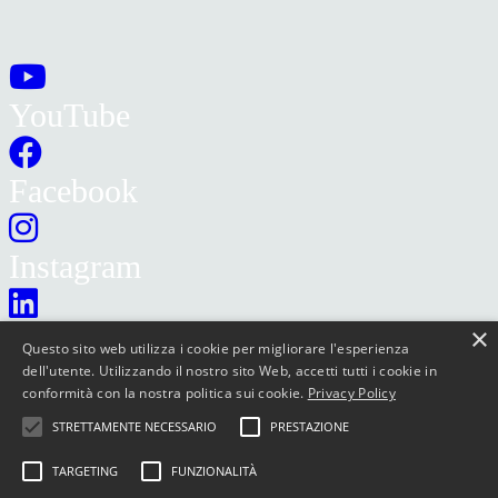
YouTube
Facebook
Instagram
×
LinkedIn
Questo sito web utilizza i cookie per migliorare l'esperienza
dell'utente. Utilizzando il nostro sito Web, accetti tutti i cookie in
conformità con la nostra politica sui cookie.
Privacy Policy
©2022
Noitech
Srl Via Volta 23 Druento (TO) 10040 Italy
STRETTAMENTE NECESSARIO
PRESTAZIONE
Phone
+39 011 80 00 299
– Fax
+39 011 80 11 891
info@noitech.com
–
Privacy Policy
TARGETING
FUNZIONALITÀ
P.IVA IT08942230015