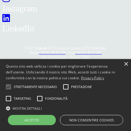
Instagram
LinkedIn
©2022
Noitech
Srl Via Volta 23 Druento (TO) 10040 Italy
Phone
+39 011 80 00 299
– Fax
+39 011 80 11 891
info@noitech.com
–
Privacy Policy
×
P.IVA IT08942230015
Questo sito web utilizza i cookie per migliorare l'esperienza
dell'utente. Utilizzando il nostro sito Web, accetti tutti i cookie in
conformità con la nostra politica sui cookie.
Privacy Policy
STRETTAMENTE NECESSARIO
PRESTAZIONE
TARGETING
FUNZIONALITÀ
MOSTRA DETTAGLI
ACCETTO
NON CONSENTIRE COOKIES